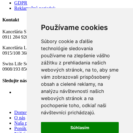
GDPR
Reklamačný poriadok
Kontakt
Používame cookies
Kancelária Skalica, Potočná 108
0911 284 920 , 0911 284 921
Súbory cookie a ďalšie
Kancelária Levice
technológie sledovania
0915/108 368
používame na zlepšenie vášho
zážitku z prehliadania našich
Swiss Life Select​ Skalica, Potočná 108
0908/193 856
webových stránok, na to, aby sme
vám zobrazovali prispôsobený
Sledujte nás
obsah a cielené reklamy, na
analýzu návštevnosti našich
webových stránok a na
pochopenie toho, odkiaľ naši
návštevníci prichádzajú.
Domov
O nás
Naša ponuka
Súhlasím
Ponúknite nám