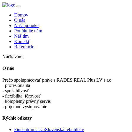
Domov
O nás
Naša ponuka
Ponúknite nám
Náš tím
Kontakt
Referencie
Načítavám...
O nás
Prečo spolupracovať práve s RADES REAL Plus LV s.r.o.
- profesionalita
- spoľahlivosť
- flexibilita, férovosť
- kompletný právny servis
- príjemné vystupovanie
Rýchle odkazy
Fincentrum a.s. /Slovenská rebublika/