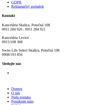
GDPR
Reklamačný poriadok
Kontakt
Kancelária Skalica, Potočná 108
0911 284 920 , 0911 284 921
Kancelária Levice
0915/108 368
Swiss Life Select​ Skalica, Potočná 108
0908/193 856
Sledujte nás
Domov
O nás
Naša ponuka
Ponúknite nám