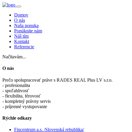
Domov
O nás
Naša ponuka
Ponúknite nám
Náš tím
Kontakt
Referencie
Načítavám...
O nás
Prečo spolupracovať práve s RADES REAL Plus LV s.r.o.
- profesionalita
- spoľahlivosť
- flexibilita, férovosť
- kompletný právny servis
- príjemné vystupovanie
Rýchle odkazy
Fincentrum a.s. /Slovenská rebublika/